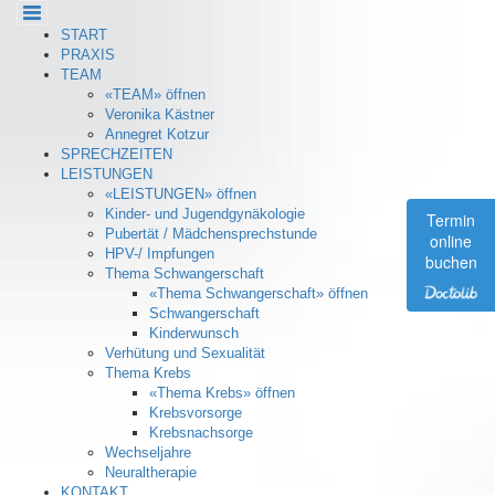
Cookie-Einstellungen
START
PRAXIS
TEAM
«TEAM» öffnen
Veronika Kästner
Annegret Kotzur
SPRECHZEITEN
LEISTUNGEN
«LEISTUNGEN» öffnen
Kinder- und Jugendgynäkologie
Termin
Pubertät / Mädchensprechstunde
online
HPV-/ Impfungen
buchen
Thema Schwangerschaft
«Thema Schwangerschaft» öffnen
Schwangerschaft
Kinderwunsch
Verhütung und Sexualität
Thema Krebs
«Thema Krebs» öffnen
Krebsvorsorge
Krebsnachsorge
Wechseljahre
Neuraltherapie
KONTAKT